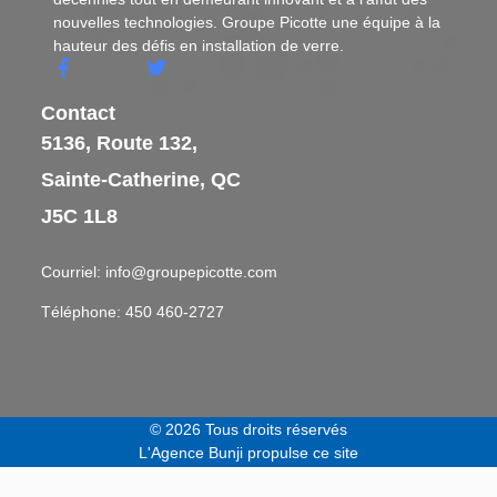
nouvelles technologies. Groupe Picotte une équipe à la
hauteur des défis en installation de verre.
F
T
a
w
c
i
Contact
e
t
5136, Route 132,
b
t
o
e
Sainte-Catherine, QC
o
r
k
J5C 1L8
-
f
Courriel: info@groupepicotte.com
Téléphone: 450 460-2727​
© 2026 Tous droits réservés
L'Agence Bunji propulse ce site