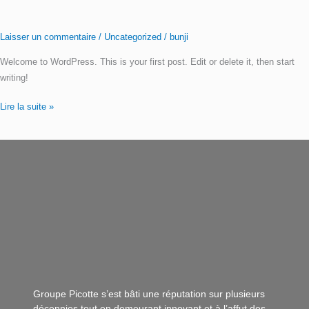
Laisser un commentaire
/
Uncategorized
/
bunji
Welcome to WordPress. This is your first post. Edit or delete it, then start
writing!
Lire la suite »
Groupe Picotte s’est bâti une réputation sur plusieurs
décennies tout en demeurant innovant et à l’affut des